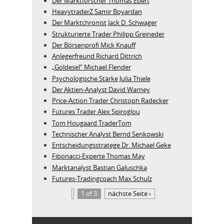
Der Marktforscher Thomas Ebert
HeavytraderZ Samir Boyardan
Der Marktchronist Jack D. Schwager
Strukturierte Trader Philipp Greineder
Der Börsenprofi Mick Knauff
Anlegerfreund Richard Dittrich
„Goldesel“ Michael Flender
Psychologische Stärke Julia Thiele
Der Aktien-Analyst David Warney
Price-Action Trader Christoph Radecker
Futures Trader Alex Spiroglou
Tom Hougaard TraderTom
Technischer Analyst Bernd Senkowski
Entscheidungsstratege Dr. Michael Geke
Fibonacci-Experte Thomas May
Marktanalyst Bastian Galuschka
Futures-Tradingcoach Max Schulz
1 of 3
nächste Seite ›