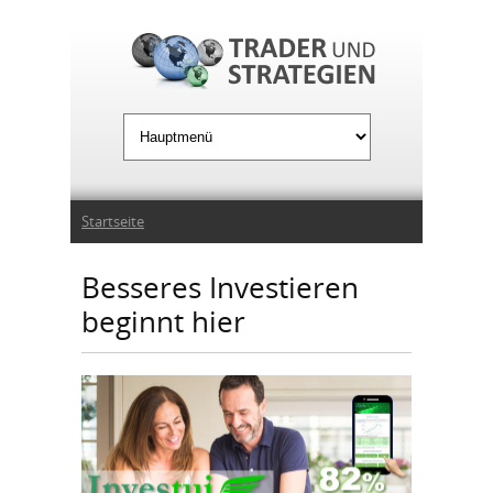
Jump to Navigation
Sie sind hier
Startseite
Besseres Investieren
beginnt hier