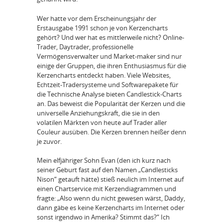
Wer hatte vor dem Erscheinungsjahr der
Erstausgabe 1991 schon je von Kerzencharts
gehört? Und wer hat es mittlerweile nicht? Online-
Trader, Daytrader, professionelle
Vermögensverwalter und Market-maker sind nur
einige der Gruppen, die ihren Enthusiasmus für die
Kerzencharts entdeckt haben. Viele Websites,
Echtzeit-Tradersysteme und Softwarepakete für
die Technische Analyse bieten Candlestick-Charts
an. Das beweist die Popularität der Kerzen und die
universelle Anziehungskraft, die sie in den
volatilen Märkten von heute auf Trader aller
Couleur ausüben. Die Kerzen brennen heißer denn
je zuvor.
Mein elfjähriger Sohn Evan (den ich kurz nach
seiner Geburt fast auf den Namen „Candlesticks
Nison“ getauft hätte) stieß neulich im Internet auf
einen Chartservice mit Kerzendiagrammen und
fragte: „Also wenn du nicht gewesen wärst, Daddy,
dann gäbe es keine Kerzencharts im Internet oder
sonst irgendwo in Amerika? Stimmt das?“ Ich