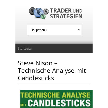
Jump to Navigation
Sie sind hier
Startseite
Steve Nison –
Technische Analyse mit
Candlesticks