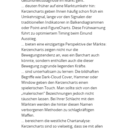
Gesundheitsdiagnose im Markt geht.
… deuten früher auf eine Marktumkehr hin:
Kerzencharts geben Ihnen häufig schon früh ein
Umkehrsignal, lange vor den Signalen der
traditionellen Indikatoren in Balkendiagrammen
oder Point-and-FigureCharts. Diese Frühwarnung
führt zu optimiertem Timing beim Einund
Ausstieg.
… bieten eine einzigartige Perspektive der Märkte:
Kerzencharts zeigen nicht nur die
Bewegungstendenz an, was ein Barchart auch
könnte, sondern enthüllen auch die dieser
Bewegung zugrunde liegenden Kräfte.
… sind unterhaltsam zu lernen: Die bildhaften
Begriffe wie Dark-Cloud Cover, Hammer oder
Window geben den Kerzencharts einen
spielerischen Touch. Man sollte sich von den
„malerischen“ Bezeichnungen jedoch nicht
täuschen lassen. Bei Ihrer Schlacht mit den
Märkten werden die hinter diesen Namen
verborgenen Methoden zu schlagkräftigen
Waffen.
… bereichern die westliche Chartanalyse:
Kerzencharts sind so vielseitig, dass sie mit allen