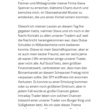
Partner und Mitbegründer meiner Firma Steve
Spencer zu erreichen, blätterte Charts durch und
bemühte mich, im Überseehandel Muster zu
entdecken, die uns einen Vorteil sichern könnten.
Obwohl ich meinen Leuten an diesem Tag frei
gegeben hatte, nahmen Steve und ich noch in der
Nacht Kontakt zu allen unseren Tradern auf, weil
die Nachricht hereingekommen war, dass Dubai
Schulden in Milliardenhöhe nicht bedienen
konnte. (Steve ist mein Geschäftspartner, aber er
ist auch mein bester Freund, seit wir sechs Jahre
alt waren.) Wir erreichten einige unserer Trader,
aber nicht alle. Auf StockTwits, dem größten
Finanznetzwerk, verbreiteten wir, dass man den
Börsenhandel an diesem Schwarzen Freitag nicht
verpassen sollte. Der SPY eröffnete mit enormen
Verlusten. Es konnte zu einer Erholung kommen
oder zu einem noch größeren Einbruch, aber in
jedem Fall würde es große Chancen geben.
Intraday-Trader leben von solchen Chancen
(obwohl einer unserer Trader von Burger King und
Süßigkeiten lebt). Als ich über dieses Thema