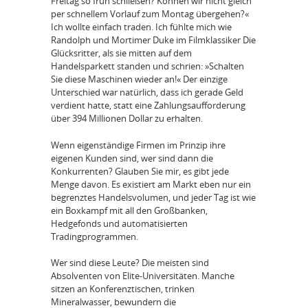
Freitag so früh schließen? Können wir nicht gleich
per schnellem Vorlauf zum Montag übergehen?«
Ich wollte einfach traden. Ich fühlte mich wie
Randolph und Mortimer Duke im Filmklassiker Die
Glücksritter, als sie mitten auf dem
Handelsparkett standen und schrien: »Schalten
Sie diese Maschinen wieder an!« Der einzige
Unterschied war natürlich, dass ich gerade Geld
verdient hatte, statt eine Zahlungsaufforderung
über 394 Millionen Dollar zu erhalten.
Wenn eigenständige Firmen im Prinzip ihre
eigenen Kunden sind, wer sind dann die
Konkurrenten? Glauben Sie mir, es gibt jede
Menge davon. Es existiert am Markt eben nur ein
begrenztes Handelsvolumen, und jeder Tag ist wie
ein Boxkampf mit all den Großbanken,
Hedgefonds und automatisierten
Tradingprogrammen.
Wer sind diese Leute? Die meisten sind
Absolventen von Elite-Universitäten. Manche
sitzen an Konferenztischen, trinken
Mineralwasser, bewundern die