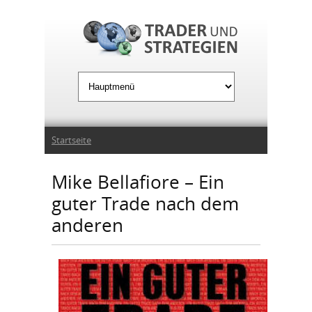
Jump to Navigation
Sie sind hier
Startseite
Mike Bellafiore – Ein
guter Trade nach dem
anderen