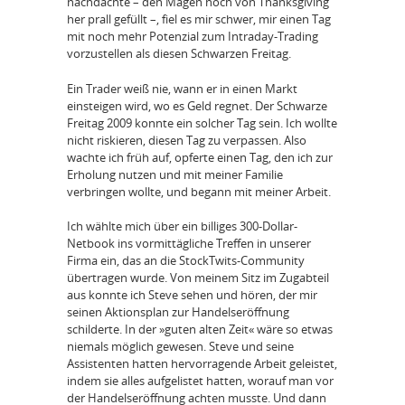
nachdachte – den Magen noch von Thanksgiving
her prall gefüllt –, fiel es mir schwer, mir einen Tag
mit noch mehr Potenzial zum Intraday-Trading
vorzustellen als diesen Schwarzen Freitag.
Ein Trader weiß nie, wann er in einen Markt
einsteigen wird, wo es Geld regnet. Der Schwarze
Freitag 2009 konnte ein solcher Tag sein. Ich wollte
nicht riskieren, diesen Tag zu verpassen. Also
wachte ich früh auf, opferte einen Tag, den ich zur
Erholung nutzen und mit meiner Familie
verbringen wollte, und begann mit meiner Arbeit.
Ich wählte mich über ein billiges 300-Dollar-
Netbook ins vormittägliche Treffen in unserer
Firma ein, das an die StockTwits-Community
übertragen wurde. Von meinem Sitz im Zugabteil
aus konnte ich Steve sehen und hören, der mir
seinen Aktionsplan zur Handelseröffnung
schilderte. In der »guten alten Zeit« wäre so etwas
niemals möglich gewesen. Steve und seine
Assistenten hatten hervorragende Arbeit geleistet,
indem sie alles aufgelistet hatten, worauf man vor
der Handelseröffnung achten musste. Und dann