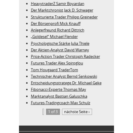
HeavytraderZ Samir Boyardan
Der Marktchronist Jack D. Schwager
Strukturierte Trader Philipp Greineder
Der Börsenprofi Mick Knauff
Anlegerfreund Richard Dittrich
„Goldesel“ Michael Flender
Psychologische Stärke Julia Thiele
Der Aktien-Analyst David Warney
Price-Action Trader Christoph Radecker
Futures Trader Alex Spiroglou
Tom Hougaard TraderTom
Technischer Analyst Bernd Senkowski
Entscheidungsstratege Dr. Michael Geke
Fibonacci-Experte Thomas May
Marktanalyst Bastian Galuschka
Futures-Tradingcoach Max Schulz
1 of 3
nächste Seite ›