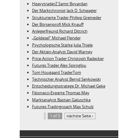
HeavytraderZ Samir Boyardan
Der Marktchronist Jack D. Schwager
Strukturierte Trader Philipp Greineder
Der Börsenprofi Mick Knauff
Anlegerfreund Richard Dittrich
„Goldesel“ Michael Flender
Psychologische Stärke Julia Thiele
Der Aktien-Analyst David Warney
Price-Action Trader Christoph Radecker
Futures Trader Alex Spiroglou
Tom Hougaard TraderTom
Technischer Analyst Bernd Senkowski
Entscheidungsstratege Dr. Michael Geke
Fibonacci-Experte Thomas May
Marktanalyst Bastian Galuschka
Futures-Tradingcoach Max Schulz
1 of 3
nächste Seite ›