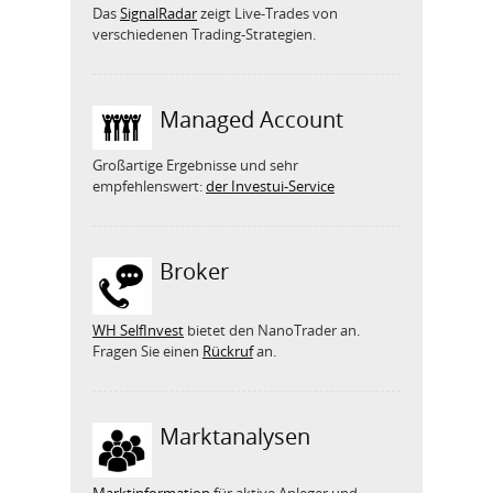
Das
SignalRadar
zeigt Live-Trades von
verschiedenen Trading-Strategien.
Managed Account
Großartige Ergebnisse und sehr
empfehlenswert:
der Investui-Service
Broker
WH SelfInvest
bietet den NanoTrader an.
Fragen Sie einen
Rückruf
an.
Marktanalysen
Marktinformation
für aktive Anleger und