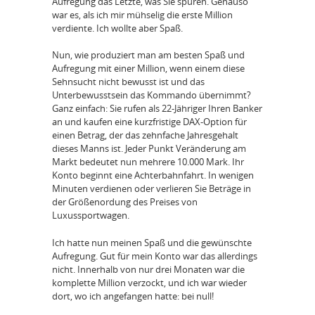
Aufregung das Letzte, was Sie spüren. Genauso
war es, als ich mir mühselig die erste Million
verdiente. Ich wollte aber Spaß.
Nun, wie produziert man am besten Spaß und
Aufregung mit einer Million, wenn einem diese
Sehnsucht nicht bewusst ist und das
Unterbewusstsein das Kommando übernimmt?
Ganz einfach: Sie rufen als 22-Jähriger Ihren Banker
an und kaufen eine kurzfristige DAX-Option für
einen Betrag, der das zehnfache Jahresgehalt
dieses Manns ist. Jeder Punkt Veränderung am
Markt bedeutet nun mehrere 10.000 Mark. Ihr
Konto beginnt eine Achterbahnfahrt. In wenigen
Minuten verdienen oder verlieren Sie Beträge in
der Größenordung des Preises von
Luxussportwagen.
Ich hatte nun meinen Spaß und die gewünschte
Aufregung. Gut für mein Konto war das allerdings
nicht. Innerhalb von nur drei Monaten war die
komplette Million verzockt, und ich war wieder
dort, wo ich angefangen hatte: bei null!