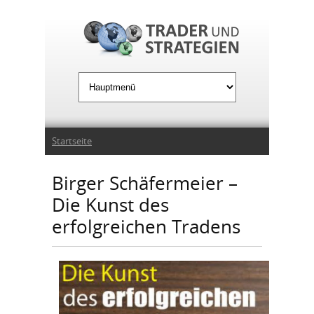
Jump to Navigation
Sie sind hier
Startseite
Birger Schäfermeier –
Die Kunst des
erfolgreichen Tradens