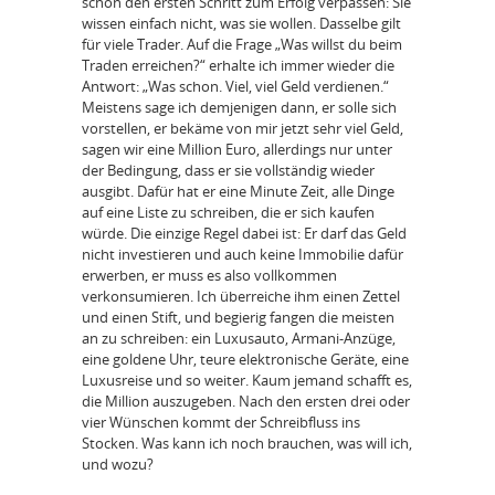
schon den ersten Schritt zum Erfolg verpassen: Sie
wissen einfach nicht, was sie wollen. Dasselbe gilt
für viele Trader. Auf die Frage „Was willst du beim
Traden erreichen?“ erhalte ich immer wieder die
Antwort: „Was schon. Viel, viel Geld verdienen.“
Meistens sage ich demjenigen dann, er solle sich
vorstellen, er bekäme von mir jetzt sehr viel Geld,
sagen wir eine Million Euro, allerdings nur unter
der Bedingung, dass er sie vollständig wieder
ausgibt. Dafür hat er eine Minute Zeit, alle Dinge
auf eine Liste zu schreiben, die er sich kaufen
würde. Die einzige Regel dabei ist: Er darf das Geld
nicht investieren und auch keine Immobilie dafür
erwerben, er muss es also vollkommen
verkonsumieren. Ich überreiche ihm einen Zettel
und einen Stift, und begierig fangen die meisten
an zu schreiben: ein Luxusauto, Armani-Anzüge,
eine goldene Uhr, teure elektronische Geräte, eine
Luxusreise und so weiter. Kaum jemand schafft es,
die Million auszugeben. Nach den ersten drei oder
vier Wünschen kommt der Schreibfluss ins
Stocken. Was kann ich noch brauchen, was will ich,
und wozu?