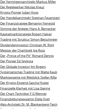
Der Vermögensarchitekt Markus Miller
Der Regelwerker Nikolas Kreuz
Krypto-Pionier Julian Hosp
Der Handelsarchitekt Stephan Feuerstein
Der Finanzstratege Benjamin Feingold
Stimme der Anleger Hans A. Bernecker
Kapitalmarktstratege Robert Halver
Trading mit Struktur Simon Betschinger
Dividendeninvestor Christian W. Röhl
Meister der Chartlogik Joe Ross
Der „Prince of the Pit“ Richard Dennis
Der Pionier Ed Seykota
Der Globale Investor Jim Rogers
Systematisches Trading mit Malte Kaub
Marktexperte mit Weitblick Stefan Riße
Der Krypto-Experte Sascha Huber
Finanzielle Klarheit mit Lisa Giering
Der Chart-Techniker F.G Wenner
Finanzbildungsexpertin Edda Vogt
Algo‑Architekt Dr. M. Blankenberg‑Teich