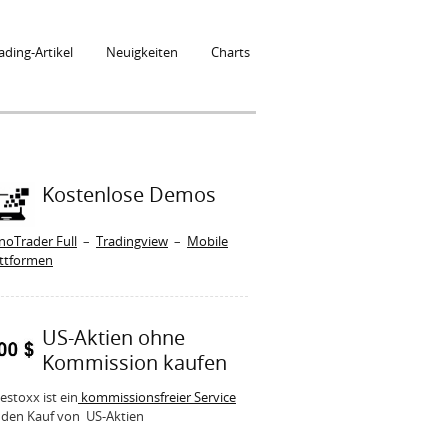
ading-Artikel
Neuigkeiten
Charts
Kostenlose Demos
noTrader Full
–
Tradingview
–
Mobile
attformen
US-Aktien ohne
Kommission kaufen
estoxx ist ein
kommissionsfreier Service
 den Kauf von US-Aktien