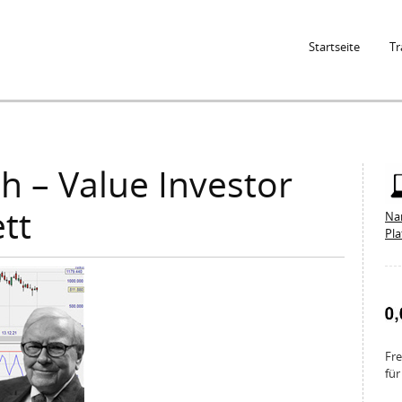
Jump to Navigation
Startseite
Tr
h – Value Investor
tt
Na
Pl
Fre
für