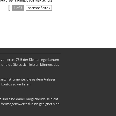
Futures-Tradingcoach Max Schulz
1 of 3
nächste Seite ›
verlieren. 76% der Kleinanlegerkonten
 und ob Sie es sich leisten können, das
anzinstrumente, die es dem Anleger
 Kontos zu verlieren.
ät und sind daher möglicherweise nicht
le Vermögenswerte für ihn geeignet sind.