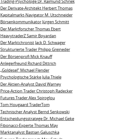
Trading-Psychologe Dr. Raimund Schriek
Der Derivate‑Architekt Herbert Thomas
Kapitalmarkt-Navigator M. Utschneider
Börsenkommunikator Jürgen Schmitt
Der Marktforscher Thomas Ebert
HeavytraderZ Samir Boyardan
Der Marktchronist Jack D. Schwager
Strukturierte Trader Philipp Greineder
Der Börsenprofi Mick Knauff
Anlegerfreund Richard Dittrich
„Goldesel“ Michael Flender
Psychologische Stärke Julia Thiele
Der Aktien-Analyst David Warney
Price-Action Trader Christoph Radecker
Futures Trader Alex Spiroglou
Tom Hougaard TraderTom
Technischer Analyst Bernd Senkowski
Entscheidungsstratege Dr. Michael Geke
Fibonacci-Experte Thomas May
Marktanalyst Bastian Galuschka