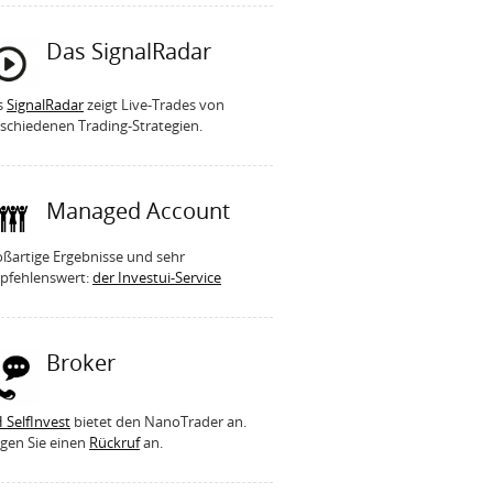
Das SignalRadar
s
SignalRadar
zeigt Live-Trades von
schiedenen Trading-Strategien.
Managed Account
ßartige Ergebnisse und sehr
pfehlenswert:
der Investui-Service
Broker
 SelfInvest
bietet den NanoTrader an.
gen Sie einen
Rückruf
an.