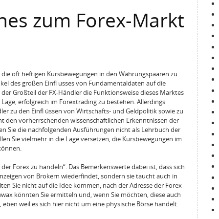
ches zum Forex-Markt
für die oft heftigen Kursbewegungen in den Währungspaaren zu
inkel des großen Einfl usses von Fundamentaldaten auf die
ie der Großteil der FX-Händler die Funktionsweise dieses Marktes
e Lage, erfolgreich im Forextrading zu bestehen. Allerdings
r zu den Einfl üssen von Wirtschafts- und Geldpolitik sowie zu
cht den vorherrschenden wissenschaftlichen Erkenntnissen der
ten Sie die nachfolgenden Ausführungen nicht als Lehrbuch der
ollen Sie vielmehr in die Lage versetzen, die Kursbewegungen im
können.
der Forex zu handeln“. Das Bemerkenswerte dabei ist, dass sich
nzeigen von Brokern wiederfindet, sondern sie taucht auch in
lten Sie nicht auf die Idee kommen, nach der Adresse der Forex
Euwax könnten Sie ermitteln und, wenn Sie möchten, diese auch
 eben weil es sich hier nicht um eine physische Börse handelt.