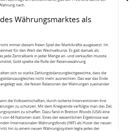
 Währung nach.
 des Währungsmarktes als
icht immer diesem freien Spiel der Marktkräfte ausgesetzt. Im
einheit für den Wert der Wechselkurse. Es galt damals als
as jede Zentralbank in jeder Menge an- und verkaufen musste.
mittel, Gold spielte die Rolle der Reservewährung.
kelten sich so starke Zahlungsbilanzungleichgewichte, dass die
gsbilanzausgleiches nicht mehr ausreichten. Das war das Ende
 angelegt war, die festen Relationen der Währungen zueinander
nn die Volkswirtschaften, durch isolierte Interventionen ihre
ungen zu schützen. Mit dem Kriegsende verfolgte man das Ziel,
rungssystem zu schaffen. Dazu fand in Bretton Woods (USA) eine
 von 44 Nationen statt. Eines der wesentlichen Ergebnisse war
renden Internationalen Währungsfonds (IWF) als Hüter der neuen
ritt hin zu einem neuen Währungssystem legte jedes der