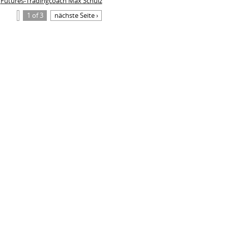
Futures-Tradingcoach Max Schulz
1 of 3
nächste Seite ›