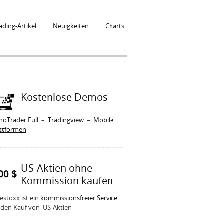
ading-Artikel
Neuigkeiten
Charts
Kostenlose Demos
noTrader Full
–
Tradingview
–
Mobile
attformen
US-Aktien ohne
Kommission kaufen
estoxx ist ein
kommissionsfreier Service
 den Kauf von US-Aktien