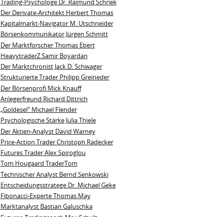
Trading-Psychologe Dr. Raimund Schriek
Der Derivate‑Architekt Herbert Thomas
Kapitalmarkt-Navigator M. Utschneider
Börsenkommunikator Jürgen Schmitt
Der Marktforscher Thomas Ebert
HeavytraderZ Samir Boyardan
Der Marktchronist Jack D. Schwager
Strukturierte Trader Philipp Greineder
Der Börsenprofi Mick Knauff
Anlegerfreund Richard Dittrich
„Goldesel“ Michael Flender
Psychologische Stärke Julia Thiele
Der Aktien-Analyst David Warney
Price-Action Trader Christoph Radecker
Futures Trader Alex Spiroglou
Tom Hougaard TraderTom
Technischer Analyst Bernd Senkowski
Entscheidungsstratege Dr. Michael Geke
Fibonacci-Experte Thomas May
Marktanalyst Bastian Galuschka