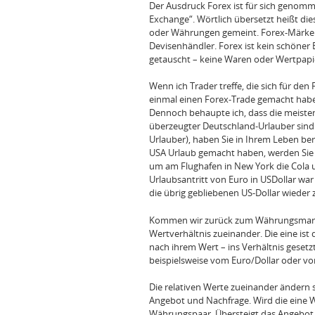
Der Ausdruck Forex ist für sich genomm
Exchange“. Wörtlich übersetzt heißt die
oder Währungen gemeint. Forex-Märke s
Devisenhändler. Forex ist kein schöner B
getauscht – keine Waren oder Wertpapi
Wenn ich Trader treffe, die sich für den
einmal einen Forex-Trade gemacht haben
Dennoch behaupte ich, dass die meisten 
überzeugter Deutschland-Urlauber sind 
Urlauber), haben Sie in Ihrem Leben ber
USA Urlaub gemacht haben, werden Sie s
um am Flughafen in New York die Cola u
Urlaubsantritt von Euro in USDollar w
die übrig gebliebenen US-Dollar wieder 
Kommen wir zurück zum Währungsmarkt
Wertverhältnis zueinander. Die eine ist
nach ihrem Wert – ins Verhältnis geset
beispielsweise vom Euro/Dollar oder vo
Die relativen Werte zueinander ändern 
Angebot und Nachfrage. Wird die eine W
Währungspaar. Übersteigt das Angebot 