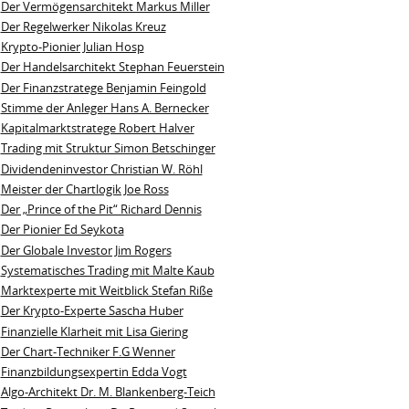
Der Vermögensarchitekt Markus Miller
Der Regelwerker Nikolas Kreuz
Krypto-Pionier Julian Hosp
Der Handelsarchitekt Stephan Feuerstein
Der Finanzstratege Benjamin Feingold
Stimme der Anleger Hans A. Bernecker
Kapitalmarktstratege Robert Halver
Trading mit Struktur Simon Betschinger
Dividendeninvestor Christian W. Röhl
Meister der Chartlogik Joe Ross
Der „Prince of the Pit“ Richard Dennis
Der Pionier Ed Seykota
Der Globale Investor Jim Rogers
Systematisches Trading mit Malte Kaub
Marktexperte mit Weitblick Stefan Riße
Der Krypto-Experte Sascha Huber
Finanzielle Klarheit mit Lisa Giering
Der Chart-Techniker F.G Wenner
Finanzbildungsexpertin Edda Vogt
Algo‑Architekt Dr. M. Blankenberg‑Teich