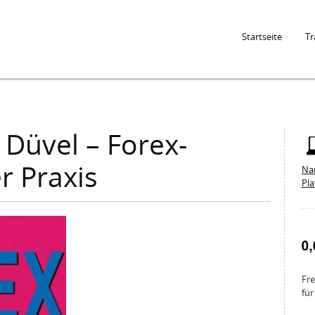
Jump to Navigation
Startseite
Tr
 Düvel – Forex-
r Praxis
Na
Pl
Fre
für