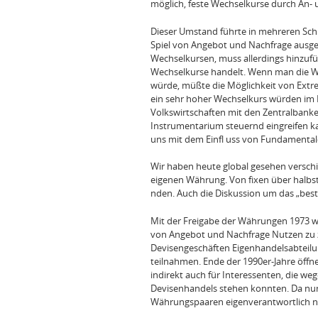
möglich, feste Wechselkurse durch An- 
Dieser Umstand führte in mehreren Schr
Spiel von Angebot und Nachfrage ausge
Wechselkursen, muss allerdings hinzufüg
Wechselkurse handelt. Wenn man die Wä
würde, müßte die Möglichkeit von Extr
ein sehr hoher Wechselkurs würden im I
Volkswirtschaften mit den Zentralbanken
Instrumentarium steuernd eingreifen ka
uns mit dem Einfl uss von Fundamental
Wir haben heute global gesehen versch
eigenen Währung. Von fixen über halbstar
nden. Auch die Diskussion um das „best
Mit der Freigabe der Währungen 1973 w
von Angebot und Nachfrage Nutzen zu z
Devisengeschäften Eigenhandelsabteil
teilnahmen. Ende der 1990er-Jahre öffn
indirekt auch für Interessenten, die we
Devisenhandels stehen konnten. Da nun
Währungspaaren eigenverantwortlich nu