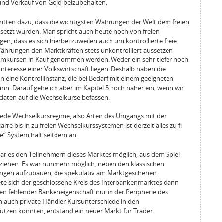
und Verkauf von Gold beizubehalten.
itten dazu, dass die wichtigsten Währungen der Welt dem freien
setzt wurden. Man spricht auch heute noch von freien
en, dass es sich hierbei zuweilen auch um kontrollierte freie
hrungen den Marktkräften stets unkontrolliert aussetzen
emkursen in Kauf genommen werden. Weder ein sehr tiefer noch
nteresse einer Volkswirtschaft liegen. Deshalb haben die
 eine Kontrollinstanz, die bei Bedarf mit einem geeigneten
nn. Darauf gehe ich aber im Kapitel 5 noch näher ein, wenn wir
daten auf die Wechselkurse befassen.
iede Wechselkursregime, also Arten des Umgangs mit der
re bis in zu freien Wechselkurssystemen ist derzeit alles zu fi
e“ System hält seitdem an.
ar es den Teilnehmern dieses Marktes möglich, aus dem Spiel
iehen. Es war nunmehr möglich, neben den klassischen
ungen aufzubauen, die spekulativ am Marktgeschehen
ete sich der geschlossene Kreis des Interbankenmarktes dann
gen fehlender Bankeneigenschaft nur in der Peripherie des
 auch private Händler Kursunterschiede in den
tzen konnten, entstand ein neuer Markt für Trader.