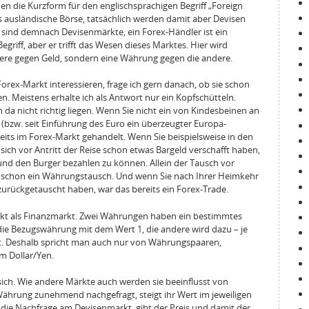
en die Kurzform für den englischsprachigen Begriff „Foreign
s ausländische Börse, tatsächlich werden damit aber Devisen
ind demnach Devisenmärkte, ein Forex-Händler ist ein
egriff, aber er trifft das Wesen dieses Marktes. Hier wird
ere gegen Geld, sondern eine Währung gegen die andere.
 Forex-Markt interessieren, frage ich gern danach, ob sie schon
. Meistens erhalte ich als Antwort nur ein Kopfschütteln.
da nicht richtig liegen. Wenn Sie nicht ein von Kindesbeinen an
(bzw. seit Einführung des Euro ein überzeugter Europa-
eits im Forex-Markt gehandelt. Wenn Sie beispielsweise in den
ich vor Antritt der Reise schon etwas Bargeld verschafft haben,
nd den Burger bezahlen zu können. Allein der Tausch vor
ar schon ein Währungstausch. Und wenn Sie nach Ihrer Heimkehr
zurückgetauscht haben, war das bereits ein Forex-Trade.
 als Finanzmarkt. Zwei Währungen haben ein bestimmtes
 die Bezugswährung mit dem Wert 1, die andere wird dazu – je
zt. Deshalb spricht man auch nur von Währungspaaren,
m Dollar/Yen.
sich. Wie andere Märkte auch werden sie beeinflusst von
ährung zunehmend nachgefragt, steigt ihr Wert im jeweiligen
die Nachfrage am Devisenmarkt, gibt der Preis und damit der