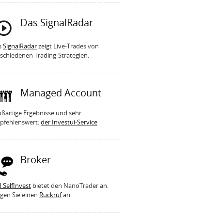
Das SignalRadar
s
SignalRadar
zeigt Live-Trades von
schiedenen Trading-Strategien.
Managed Account
ßartige Ergebnisse und sehr
pfehlenswert:
der Investui-Service
Broker
 SelfInvest
bietet den NanoTrader an.
gen Sie einen
Rückruf
an.